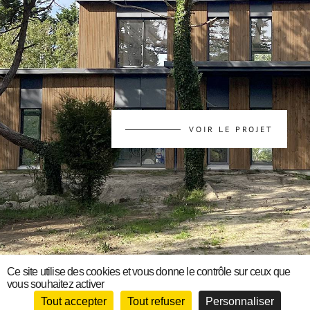
VOIR LE PROJET
18, rue Georges Clemenceau 78000 Versailles
Ce site utilise des cookies et vous donne le contrôle sur ceux que
vous souhaitez activer
contact@am-architectes.fr
Tout accepter
Tout refuser
Personnaliser
Tél.
09 83 57 97 47