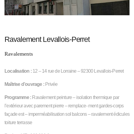
Ravalement Levallois-Perret
Ravalements
Localisation :
12 – 14 rue de Lorraine – 92300 Levallois-Perret
Maîtrise d’ouvrage :
Privée
Programme :
Ravalement peinture – isolation thermique par
l’extérieur avec parement pierre – remplace- ment gardes-corps
façade est – imperméabilisation sol balcons – ravalement édicules
toiture terrasse