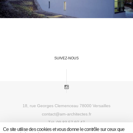
SUIVEZ-NOUS
18, rue Georges Clemenceau 78000 Versailles
contact@am-architectes.fr
Tél.
09 83 57 97 47
Ce site utilise des cookies et vous donne le contrôle sur ceux que
Politique de confidentialité